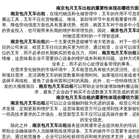
南京包月叉车出租
的重要性体现在哪些方面
南京包月叉车出租
，在现代物流和仓储管理中，叉车的作用不可忽
搬运工具，叉车不仅在货物搬运、堆垛、装卸等环节中发挥着重要作用
率、降低劳动强度方面也具有显著优势。然而，购置叉车对于很多中小
的资金投入，也可能带来长期的维护和管理负担。因此，
南京包月叉车
对物流需求时的一个理智选择。
南京包月叉车出租
的一个主要优势是能够节省大笔资金。对于一些
目的公司来说，租赁叉车往往比购买更为经济。通过租赁，企业可以按
位的叉车，而不必承担长期购买的资金压力。同时，
南京包月叉车出租
维修，这意味着企业不需要担心设备的维护成本和相关问题。这种方式
业务上，而不必分心处理设备管理的事务。
在需求变化较快的市场环境中，叉车租赁也具有较大的灵活性。企业
和项目需求，灵活调整叉车的租赁数量和使用时间。如果项目结束或者
选择不再续租，避免了设备闲置和过时的风险。此外，在一些特殊情况
发的大规模项目，
南京包月叉车出租
可以帮助企业快速增加物料搬运能
求，避免了企业由于购买不合适数量叉车而造成的资源
南京包月叉车出租
的重要性体现在哪些方面
南京包月叉车出租
还可以让企业接触到较为先进的设备。租赁公司
术发展，定期更新和维护叉车，这意味着租赁方可以使用到技术更新较
一些高技术要求的工作场合，租赁新型叉车不仅可以提高操作效率，还
的安全隐患。
除此之外，
南京包月叉车出租
服务提供商通常还会提供相关的培训
帮助企业确保操作人员能够熟练使用设备。叉车的操作不仅需要专业的
意识。通过租赁服务，企业可以轻松获得培训和相关的技术支持，减少